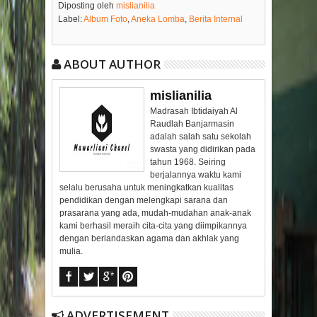
Diposting oleh
mislianilia
Label:
Album Foto
,
Aneka Lomba
,
Berita Internal
ABOUT AUTHOR
mislianilia
Madrasah Ibtidaiyah Al
Raudlah Banjarmasin
adalah salah satu sekolah
swasta yang didirikan pada
tahun 1968. Seiring
berjalannya waktu kami
selalu berusaha untuk meningkatkan kualitas
pendidikan dengan melengkapi sarana dan
prasarana yang ada, mudah-mudahan anak-anak
kami berhasil meraih cita-cita yang diimpikannya
dengan berlandaskan agama dan akhlak yang
mulia.
ADVERTISEMENT