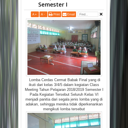
Semester I
A
+
A
-
Print
Email
Lomba Cerdas Cermat Babak Final yang di
ikuti dari kelas 3/4/5 dalam kegiatan Class
Meeting Tahun Pelajaran 2018/2019 Semester I
Pada Kegiatan Tersebut Seluruh Kelas VI
menjadi panitia dari segala jenis lomba yang di
adakan, sehingga mereka tidak diperkenankan
mengikuti lomba tersebut