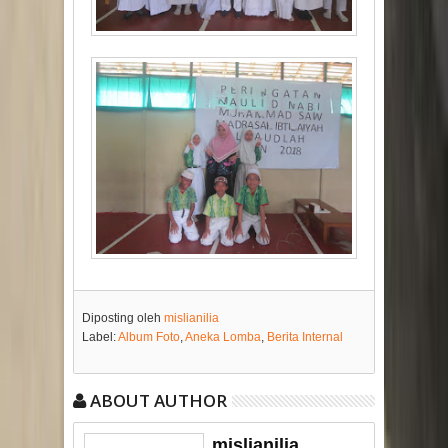
Diposting oleh
mislianilia
Label:
Album Foto
,
Aneka Lomba
,
Berita Internal
ABOUT AUTHOR
mislianilia