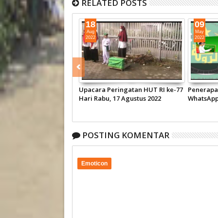
RELATED POSTS
18
09
Aug
May
2022
2022
Upacara Peringatan HUT RI ke-77
Penerapan
Hari Rabu, 17 Agustus 2022
WhatsApp
Raudlah
POSTING KOMENTAR
Emoticon