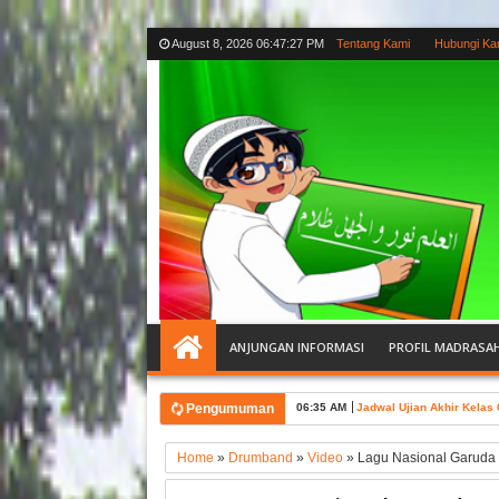
August 8, 2026
06:47:28 PM
Tentang Kami
Hubungi Ka
ANJUNGAN INFORMASI
PROFIL MADRASA
Pengumuman
06:35 AM
Jadwal Ujian Akhir Kelas
Home
»
Drumband
»
Video
»
Lagu Nasional Garuda 