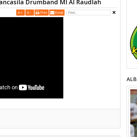
ancasila Drumband MI Al Raudlah
A
+
A
-
Print
Email
AL