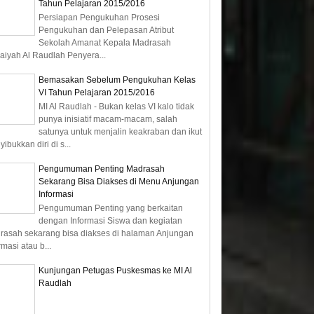
Tahun Pelajaran 2015/2016
Persiapan Pengukuhan Prosesi
Pengukuhan dan Pelepasan Atribut
04
04
Sekolah Amanat Kepala Madrasah
Nov
Nov
daiyah Al Raudlah Penyera...
2019
2019
Bemasakan Sebelum Pengukuhan Kelas
VI Tahun Pelajaran 2015/2016
MI Al Raudlah - Bukan kelas VI kalo tidak
punya inisiatif macam-macam, salah
Kreasi Islami
Variasi Gerak Lokomotor dalam
Baturai P
satunya untuk menjalin keakraban dan ikut
Pencak Silat Kelas 5
Kelas V
ibukkan diri di s...
Pengumuman Penting Madrasah
Sekarang Bisa Diakses di Menu Anjungan
Informasi
Pengumuman Penting yang berkaitan
dengan Informasi Siswa dan kegiatan
rasah sekarang bisa diakses di halaman Anjungan
rmasi atau b...
Kunjungan Petugas Puskesmas ke MI Al
Raudlah