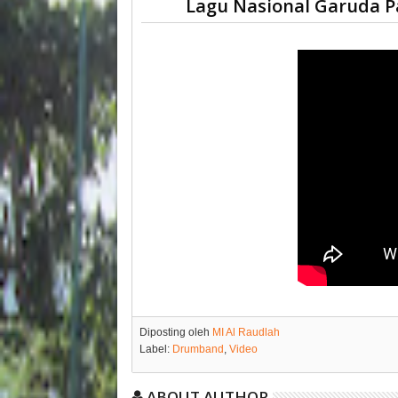
Lagu Nasional Garuda P
Diposting oleh
MI Al Raudlah
Label:
Drumband
,
Video
ABOUT AUTHOR