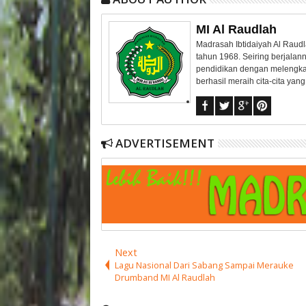
MI Al Raudlah
Madrasah Ibtidaiyah Al Raudl
tahun 1968. Seiring berjalan
pendidikan dengan melengka
berhasil meraih cita-cita ya
ADVERTISEMENT
Next
Lagu Nasional Dari Sabang Sampai Merauke
Drumband MI Al Raudlah