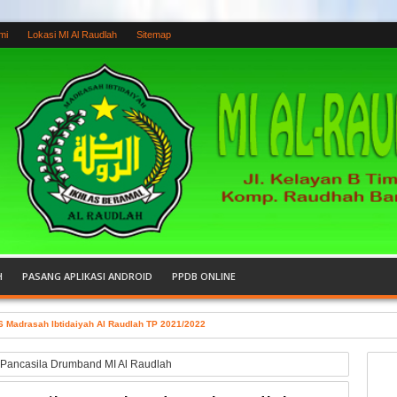
mi
Lokasi MI Al Raudlah
Sitemap
H
PASANG APLIKASI ANDROID
PPDB ONLINE
 6 Madrasah Ibtidaiyah Al Raudlah TP 2021/2022
Pancasila Drumband MI Al Raudlah