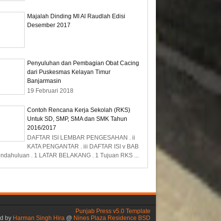
Majalah Dinding MI Al Raudlah Edisi
Desember 2017
Penyuluhan dan Pembagian Obat Cacing
dari Puskesmas Kelayan Timur
Banjarmasin
19 Februari 2018
Contoh Rencana Kerja Sekolah (RKS)
Untuk SD, SMP, SMA dan SMK Tahun
2016/2017
DAFTAR ISI LEMBAR PENGESAHAN . ii
KATA PENGANTAR . iii DAFTAR ISI v BAB
endahuluan . 1 LATAR BELAKANG . 1 Tujuan RKS ...
Punjab Press v5.0 Template
ed by
Harman Singh Hira
@
Nines Plaza Residence BSD