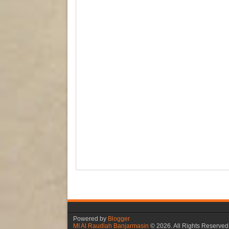
Powered by
Blogger
MI Al Raudlah Banjarmasin
©
2026. All Rights Reserved