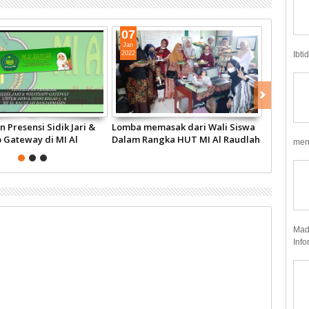
07
16
Jan
Aug
Ibti
2022
2020
 Presensi Sidik Jari &
Lomba memasak dari Wali Siswa
Seni Tari 
 Gateway di MI Al
Dalam Rangka HUT MI Al Raudlah
meny
yang ke 54
Mad
Info