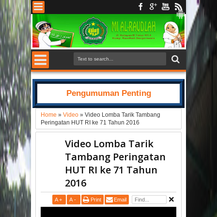
Pengumuman Penting
Home
»
Video
»
Video Lomba Tarik Tambang
Peringatan HUT RI ke 71 Tahun 2016
Video Lomba Tarik
Tambang Peringatan
HUT RI ke 71 Tahun
2016
A
+
A
-
Print
Email