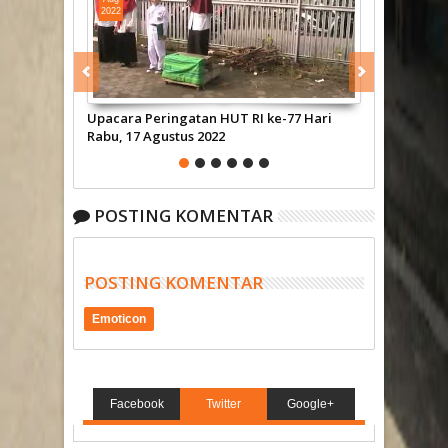
2022
2022
Upacara Peringatan HUT RI ke-77 Hari
Penerapan Pr
Rabu, 17 Agustus 2022
Gateway di 
POSTING KOMENTAR
POSTING KOMENTAR
Emoticon
Facebook
Twitter
Google+