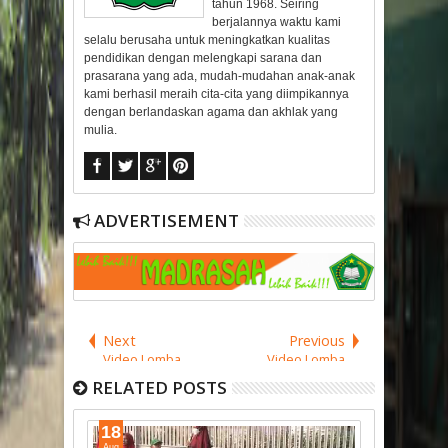
tahun 1968. Seiring
berjalannya waktu kami
selalu berusaha untuk meningkatkan kualitas
pendidikan dengan melengkapi sarana dan
prasarana yang ada, mudah-mudahan anak-anak
kami berhasil meraih cita-cita yang diimpikannya
dengan berlandaskan agama dan akhlak yang
mulia.
ADVERTISEMENT
Next
Previous
Video Lomba
Video Lomba
Mewarna
Majalah Dinding
RELATED POSTS
Peringatan HUT RI
Peringatan HUT RI
ke 71 Tahun 2016
ke 71 Tahun 2016
18
09
Aug
May