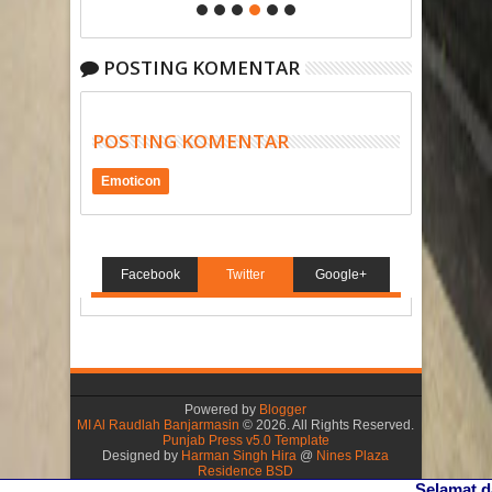
POSTING KOMENTAR
POSTING KOMENTAR
Emoticon
Facebook
Twitter
Google+
Powered by
Blogger
MI Al Raudlah Banjarmasin
©
2026. All Rights Reserved.
Punjab Press v5.0 Template
Designed by
Harman Singh Hira
@
Nines Plaza
Residence BSD
Selamat dat