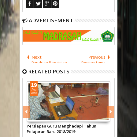
ADVERTISEMENT
Next
Previous
Panduan Pengisian
Posting Lama
Kartu Indonesia
RELATED POSTS
Pintar (KIP) pada
Aplikasi Dapodik
19
29
Aug
Jun
2018
2018
mbelajaran
Persiapan Guru Menghadapi Tahun
Proses Peng
Pelajaran Baru 2018/2019
2013 Tahun P