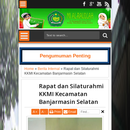
Pengumuman Penting
Home
»
Berita Internal
»
Rapat dan Silaturahmi
KKMI Kecamatan Banjarmasin Selatan
Rapat dan Silaturahmi
KKMI Kecamatan
Banjarmasin Selatan
A
+
A
-
Print
Email