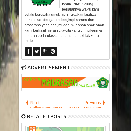
tahun 1968. Seiring
berjalannya waktu kami
selalu berusaha untuk meningkatkan kualitas
pendidikan dengan melengkapi sarana dan
prasarana yang ada, mudah-mudahan anak-anak
kami berhasil meraih cita-cita yang diimpikannya
dengan berlandaskan agama dan akhlak yang
mulia.
ADVERTISEMENT
Next
Previous
Gallery Foto Rapat
KALAU SEPERTI INI
dan Silaturahmi
CERITANYA, APA
RELATED POSTS
KKMI Kecamatan
YANG HARUS KITA
Banjarmasin
LAKUKAN?
09
Selatan
10