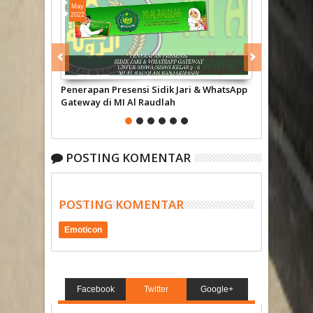
May
Aug
2022
2020
Penerapan Presensi Sidik Jari & WhatsApp
Penerapan E
Gateway di MI Al Raudlah
Raudlah Ban
POSTING KOMENTAR
POSTING KOMENTAR
Emoticon
Facebook
Twitter
Google+