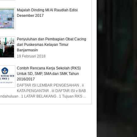
Majalah Dinding MI Al Raudlah Edisi
Desember 2017
Penyuluhan dan Pembagian Obat Cacing
dari Puskesmas Kelayan Timur
Banjarmasin
19 Februari 2018
Contoh Rencana Kerja Sekolah (RKS)
Untuk SD, SMP, SMA dan SMK Tahun
2016/2017
DAFTAR ISI LEMBAR PENGESAHAN . ii
KATA PENGANTAR . iii DAFTAR ISI v BAB
endahuluan . 1 LATAR BELAKANG . 1 Tujuan RKS ...