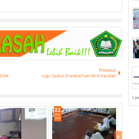
Previous
SD/MI
Lagu Syukur (Pianika) Putri MI Al Raudlah
1 p
21
Mar
2020