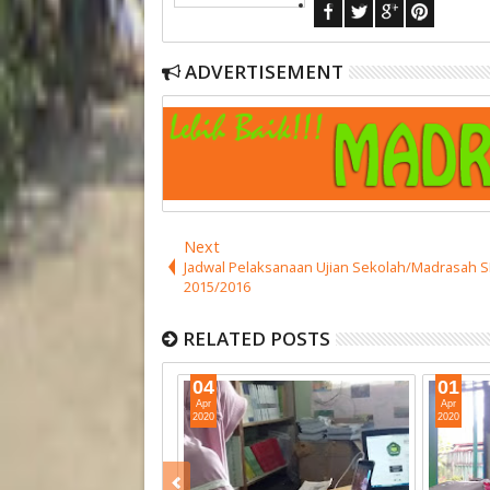
ADVERTISEMENT
Next
Jadwal Pelaksanaan Ujian Sekolah/Madrasah 
2015/2016
RELATED POSTS
04
01
Apr
Apr
2020
2020