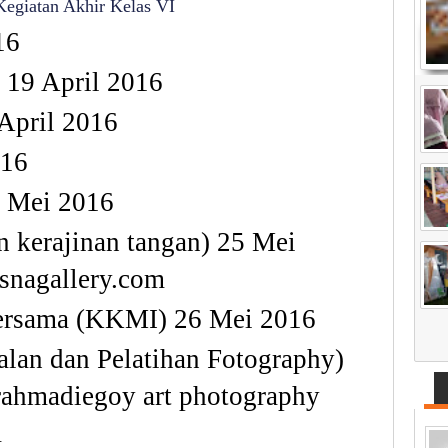
Kegiatan
Akhir
Kelas
VI
16
19 April 2016
April 2016
016
 Mei 2016
n
kerajinan
tangan
) 25 Mei
nagallery.com
ersama (KKMI) 26 Mei 2016
alan
dan
Pelatihan
Fotography
)
rahmadiegoy
art photography
m