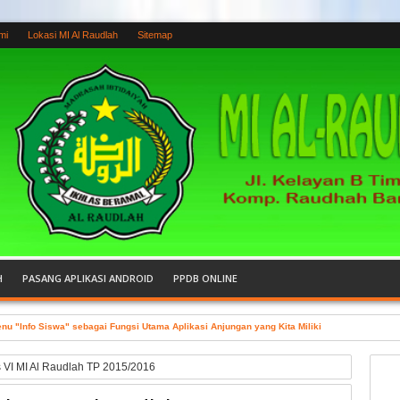
mi
Lokasi MI Al Raudlah
Sitemap
H
PASANG APLIKASI ANDROID
PPDB ONLINE
 "Info Siswa" sebagai Fungsi Utama Aplikasi Anjungan yang Kita Miliki
s VI MI Al Raudlah TP 2015/2016