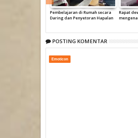
n Peserta Didik Baru
Pembelajaran di Rumah secara
Rapat de
ajaran 2020/2021
Daring dan Penyetoran Hapalan
mengenai 
secara Langsung
mengajar
POSTING KOMENTAR
Emoticon