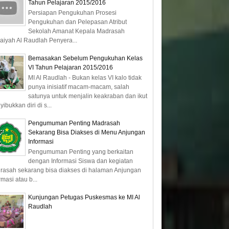
Tahun Pelajaran 2015/2016
Persiapan Pengukuhan Prosesi
Pengukuhan dan Pelepasan Atribut
Sekolah Amanat Kepala Madrasah
daiyah Al Raudlah Penyera...
Bemasakan Sebelum Pengukuhan Kelas
VI Tahun Pelajaran 2015/2016
MI Al Raudlah - Bukan kelas VI kalo tidak
punya inisiatif macam-macam, salah
satunya untuk menjalin keakraban dan ikut
ibukkan diri di s...
Pengumuman Penting Madrasah
Sekarang Bisa Diakses di Menu Anjungan
Informasi
Pengumuman Penting yang berkaitan
dengan Informasi Siswa dan kegiatan
rasah sekarang bisa diakses di halaman Anjungan
rmasi atau b...
Kunjungan Petugas Puskesmas ke MI Al
Raudlah