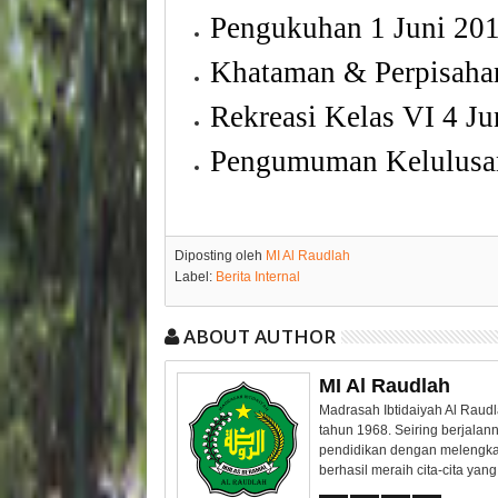
Pengukuhan
1
Juni
20
Khataman
&
Perpisaha
Rekreasi
Kelas
VI 4
Ju
Pengumuman
Kelulusa
Diposting oleh
MI Al Raudlah
Label:
Berita Internal
ABOUT AUTHOR
MI Al Raudlah
Madrasah Ibtidaiyah Al Raudl
tahun 1968. Seiring berjalan
pendidikan dengan melengka
berhasil meraih cita-cita ya