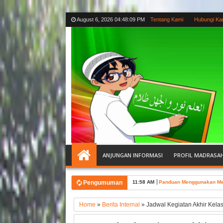
August 6, 2026
04:48:10 PM
Tentang Kami
Hubungi Ka
ANJUNGAN INFORMASI
PROFIL MADRASA
Pengumuman
11:58 AM
Panduan Menggunakan Menu
Home
»
Berita Internal
»
Jadwal Kegiatan Akhir Kela