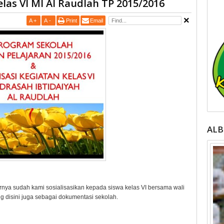
las VI MI Al Raudlah TP 2015/2016
A
+
A
-
Print
Email
AL
arnya sudah kami sosialisasikan kepada siswa kelas VI bersama wali
g disini juga sebagai dokumentasi sekolah.