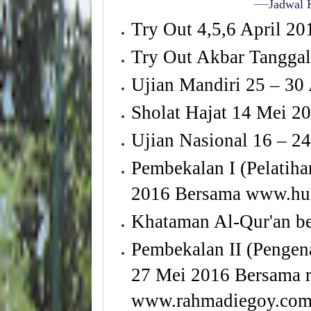
—
Jadwal
Try Out 4,5,6 April 20
Try Out Akbar
Tanggal
Ujian
Mandiri
25 – 30 
Sholat
Hajat
14 Mei 2
Ujian
Nasional
16 – 24
Pembekalan
I (
Pelatiha
2016
Bersama
www.hus
Khataman Al-Qur'an b
Pembekalan
II (
Pengen
27 Mei
2016
Bersama
www.rahmadiegoy.co